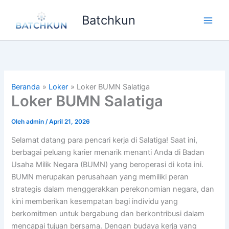
Lewati
Batchkun
ke
Main
konten
Men
Beranda
Loker
Loker BUMN Salatiga
Loker BUMN Salatiga
Oleh
admin
/
April 21, 2026
Selamat datang para pencari kerja di Salatiga! Saat ini,
berbagai peluang karier menarik menanti Anda di Badan
Usaha Milik Negara (BUMN) yang beroperasi di kota ini.
BUMN merupakan perusahaan yang memiliki peran
strategis dalam menggerakkan perekonomian negara, dan
kini memberikan kesempatan bagi individu yang
berkomitmen untuk bergabung dan berkontribusi dalam
mencapai tujuan bersama. Dengan budaya kerja yang