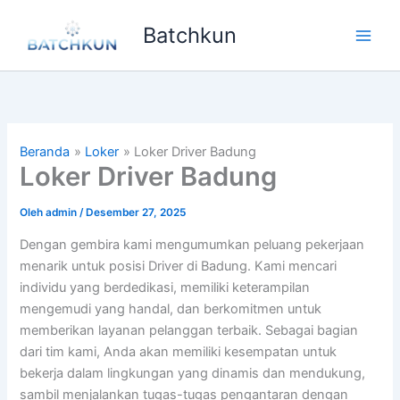
Lewati
Batchkun
ke
Main
konten
Men
Beranda
Loker
Loker Driver Badung
Loker Driver Badung
Oleh
admin
/
Desember 27, 2025
Dengan gembira kami mengumumkan peluang pekerjaan
menarik untuk posisi Driver di Badung. Kami mencari
individu yang berdedikasi, memiliki keterampilan
mengemudi yang handal, dan berkomitmen untuk
memberikan layanan pelanggan terbaik. Sebagai bagian
dari tim kami, Anda akan memiliki kesempatan untuk
bekerja dalam lingkungan yang dinamis dan mendukung,
sambil menjalankan tugas-tugas pengantaran dengan