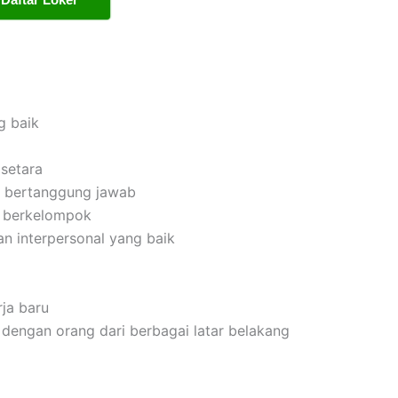
g baik
setara
dan bertanggung jawab
n berkelompok
n interpersonal yang baik
ja baru
dengan orang dari berbagai latar belakang