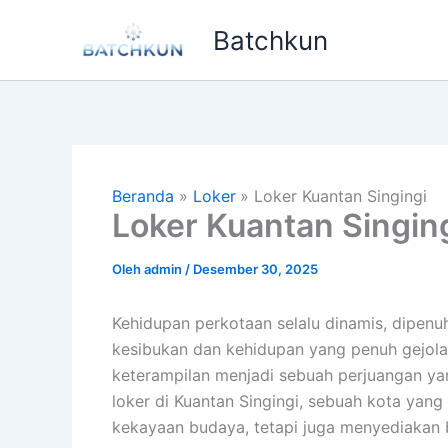
Lewati
Batchkun
ke
konten
Beranda
Loker
Loker Kuantan Singingi
Loker Kuantan Singin
Oleh
admin
/
Desember 30, 2025
Kehidupan perkotaan selalu dinamis, dipenu
kesibukan dan kehidupan yang penuh gejola
keterampilan menjadi sebuah perjuangan yang
loker di Kuantan Singingi, sebuah kota yan
kekayaan budaya, tetapi juga menyediakan 