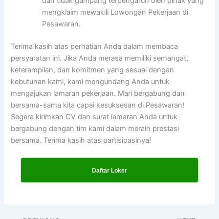
dan tidak gampang terpengaruh oleh pihak yang
mengklaim mewakili Lowongan Pekerjaan di
Pesawaran.
Terima kasih atas perhatian Anda dalam membaca
persyaratan ini. Jika Anda merasa memiliki semangat,
keterampilan, dan komitmen yang sesuai dengan
kebutuhan kami, kami mengundang Anda untuk
mengajukan lamaran pekerjaan. Mari bergabung dan
bersama-sama kita capai kesuksesan di Pesawaran!
Segera kirimkan CV dan surat lamaran Anda untuk
bergabung dengan tim kami dalam meraih prestasi
bersama. Terima kasih atas partisipasinya!
Daftar Loker