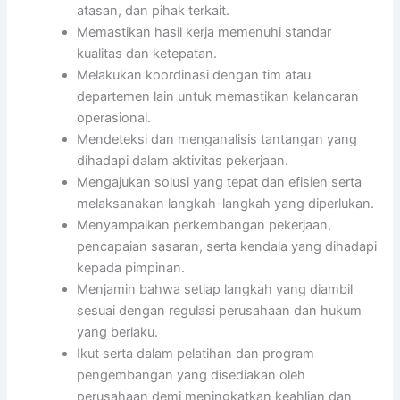
atasan, dan pihak terkait.
Memastikan hasil kerja memenuhi standar
kualitas dan ketepatan.
Melakukan koordinasi dengan tim atau
departemen lain untuk memastikan kelancaran
operasional.
Mendeteksi dan menganalisis tantangan yang
dihadapi dalam aktivitas pekerjaan.
Mengajukan solusi yang tepat dan efisien serta
melaksanakan langkah-langkah yang diperlukan.
Menyampaikan perkembangan pekerjaan,
pencapaian sasaran, serta kendala yang dihadapi
kepada pimpinan.
Menjamin bahwa setiap langkah yang diambil
sesuai dengan regulasi perusahaan dan hukum
yang berlaku.
Ikut serta dalam pelatihan dan program
pengembangan yang disediakan oleh
perusahaan demi meningkatkan keahlian dan