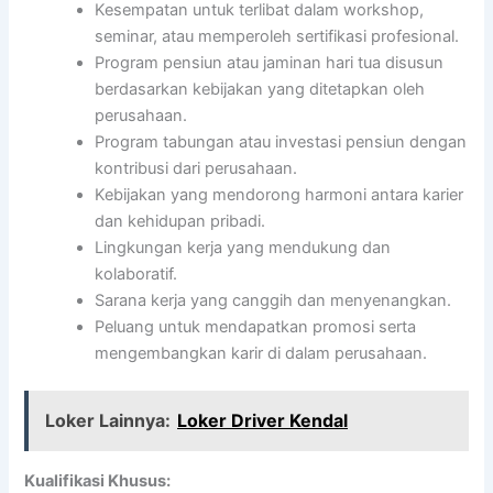
Kesempatan untuk terlibat dalam workshop,
seminar, atau memperoleh sertifikasi profesional.
Program pensiun atau jaminan hari tua disusun
berdasarkan kebijakan yang ditetapkan oleh
perusahaan.
Program tabungan atau investasi pensiun dengan
kontribusi dari perusahaan.
Kebijakan yang mendorong harmoni antara karier
dan kehidupan pribadi.
Lingkungan kerja yang mendukung dan
kolaboratif.
Sarana kerja yang canggih dan menyenangkan.
Peluang untuk mendapatkan promosi serta
mengembangkan karir di dalam perusahaan.
Loker Lainnya:
Loker Driver Kendal
Kualifikasi Khusus: