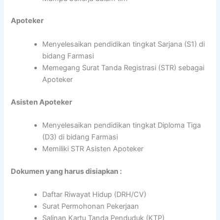
Apoteker
Menyelesaikan pendidikan tingkat Sarjana (S1) di
bidang Farmasi
Memegang Surat Tanda Registrasi (STR) sebagai
Apoteker
Asisten Apoteker
Menyelesaikan pendidikan tingkat Diploma Tiga
(D3) di bidang Farmasi
Memiliki STR Asisten Apoteker
Dokumen yang harus disiapkan :
Daftar Riwayat Hidup (DRH/CV)
Surat Permohonan Pekerjaan
Salinan Kartu Tanda Penduduk (KTP)