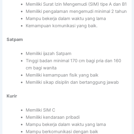
Memiliki Surat Izin Mengemudi (SIM) tipe A dan B1
Memiliki pengalaman mengemudi minimal 2 tahun
Mampu bekerja dalam waktu yang lama
Kemampuan komunikasi yang baik.
Satpam
Memiliki ijazah Satpam
Tinggi badan minimal 170 cm bagi pria dan 160
cm bagi wanita
Memiliki kemampuan fisik yang baik
Memiliki sikap disiplin dan bertanggung jawab
Kurir
Memiliki SIM C
Memiliki kendaraan pribadi
Mampu bekerja dalam waktu yang lama
Mampu berkomunikasi dengan baik