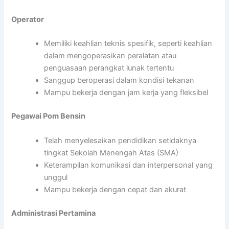
Operator
Memiliki keahlian teknis spesifik, seperti keahlian
dalam mengoperasikan peralatan atau
penguasaan perangkat lunak tertentu
Sanggup beroperasi dalam kondisi tekanan
Mampu bekerja dengan jam kerja yang fleksibel
Pegawai Pom Bensin
Telah menyelesaikan pendidikan setidaknya
tingkat Sekolah Menengah Atas (SMA)
Keterampilan komunikasi dan interpersonal yang
unggul
Mampu bekerja dengan cepat dan akurat
Administrasi Pertamina