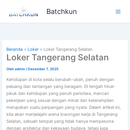
Lewati
Batchkun
ke
Main
konten
Men
Beranda
Loker
Loker Tangerang Selatan
Loker Tangerang Selatan
Oleh
admin
/
Desember 7, 2025
Kehidupan di kota selalu berubah-ubah, penuh dengan
peluang dan tantangan yang beragam. Di tengah hiruk-
pikuk dan kehidupan yang penuh peristiwa, mencari
pekerjaan yang sesuai dengan minat dan keterampilan
merupakan suatu perjuangan yang nyata. Dalam artikel ini,
kita akan menjelajahi arena lowongan kerja di Tangerang
Selatan, sebuah tempat yang tidak hanya mempesona
dengan arsitektur dan kekayaan budaya, tetapi juga