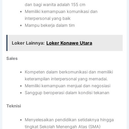
dan bagi wanita adalah 155 cm
Memiliki kemampuan komunikasi dan
interpersonal yang baik
Mampu bekerja dalam tim
Loker Lainnya:
Loker Konawe Utara
Sales
Kompeten dalam berkomunikasi dan memiliki
keterampilan interpersonal yang memadai.
Memiliki kemampuan menjual dan negosiasi
Sanggup beroperasi dalam kondisi tekanan
Teknisi
Menyelesaikan pendidikan setidaknya hingga
tingkat Sekolah Menengah Atas (SMA)