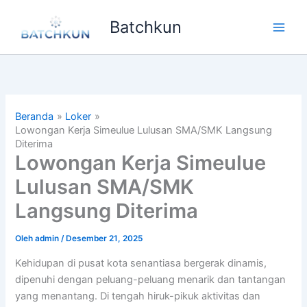
Lewati
Batchkun
ke
Main
konten
Men
Beranda
Loker
Lowongan Kerja Simeulue Lulusan SMA/SMK Langsung
Diterima
Lowongan Kerja Simeulue
Lulusan SMA/SMK
Langsung Diterima
Oleh
admin
/
Desember 21, 2025
Kehidupan di pusat kota senantiasa bergerak dinamis,
dipenuhi dengan peluang-peluang menarik dan tantangan
yang menantang. Di tengah hiruk-pikuk aktivitas dan