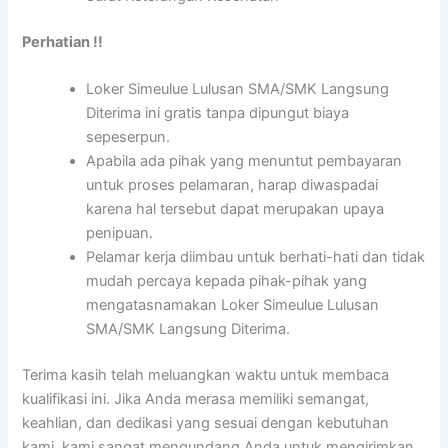
Perhatian !!
Loker Simeulue Lulusan SMA/SMK Langsung
Diterima ini gratis tanpa dipungut biaya
sepeserpun.
Apabila ada pihak yang menuntut pembayaran
untuk proses pelamaran, harap diwaspadai
karena hal tersebut dapat merupakan upaya
penipuan.
Pelamar kerja diimbau untuk berhati-hati dan tidak
mudah percaya kepada pihak-pihak yang
mengatasnamakan Loker Simeulue Lulusan
SMA/SMK Langsung Diterima.
Terima kasih telah meluangkan waktu untuk membaca
kualifikasi ini. Jika Anda merasa memiliki semangat,
keahlian, dan dedikasi yang sesuai dengan kebutuhan
kami, kami sangat mengundang Anda untuk mengirimkan