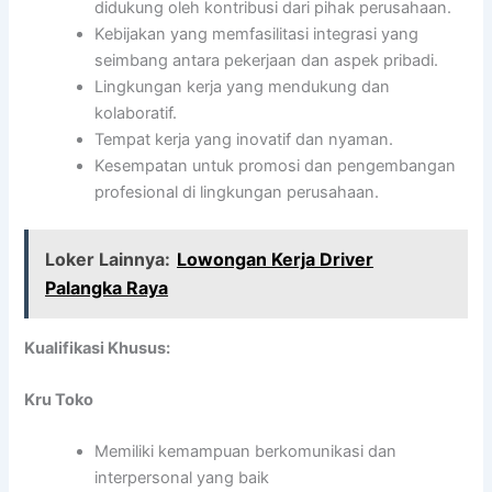
didukung oleh kontribusi dari pihak perusahaan.
Kebijakan yang memfasilitasi integrasi yang
seimbang antara pekerjaan dan aspek pribadi.
Lingkungan kerja yang mendukung dan
kolaboratif.
Tempat kerja yang inovatif dan nyaman.
Kesempatan untuk promosi dan pengembangan
profesional di lingkungan perusahaan.
Loker Lainnya:
Lowongan Kerja Driver
Palangka Raya
Kualifikasi Khusus:
Kru Toko
Memiliki kemampuan berkomunikasi dan
interpersonal yang baik