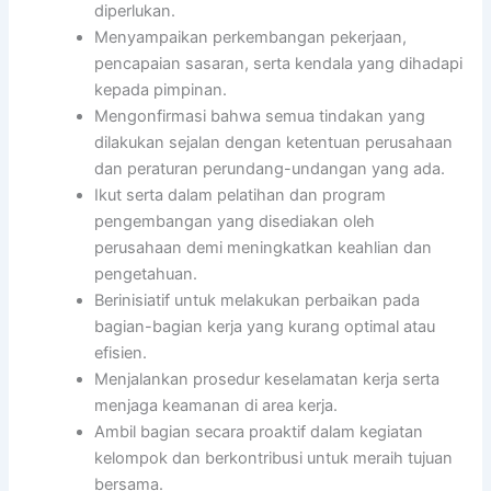
diperlukan.
Menyampaikan perkembangan pekerjaan,
pencapaian sasaran, serta kendala yang dihadapi
kepada pimpinan.
Mengonfirmasi bahwa semua tindakan yang
dilakukan sejalan dengan ketentuan perusahaan
dan peraturan perundang-undangan yang ada.
Ikut serta dalam pelatihan dan program
pengembangan yang disediakan oleh
perusahaan demi meningkatkan keahlian dan
pengetahuan.
Berinisiatif untuk melakukan perbaikan pada
bagian-bagian kerja yang kurang optimal atau
efisien.
Menjalankan prosedur keselamatan kerja serta
menjaga keamanan di area kerja.
Ambil bagian secara proaktif dalam kegiatan
kelompok dan berkontribusi untuk meraih tujuan
bersama.