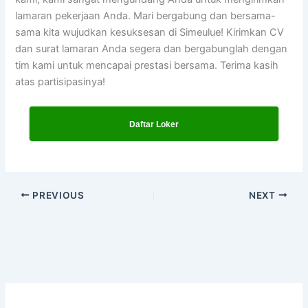
lamaran pekerjaan Anda. Mari bergabung dan bersama-
sama kita wujudkan kesuksesan di Simeulue! Kirimkan CV
dan surat lamaran Anda segera dan bergabunglah dengan
tim kami untuk mencapai prestasi bersama. Terima kasih
atas partisipasinya!
Daftar Loker
PREVIOUS
NEXT