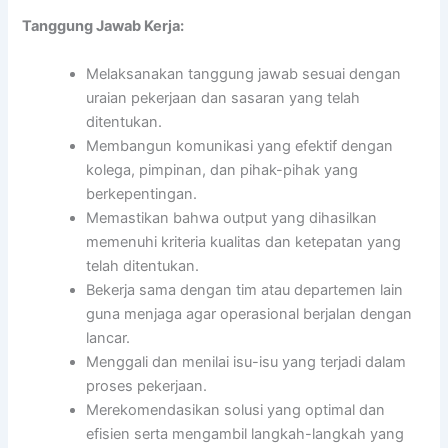
Tanggung Jawab Kerja:
Melaksanakan tanggung jawab sesuai dengan
uraian pekerjaan dan sasaran yang telah
ditentukan.
Membangun komunikasi yang efektif dengan
kolega, pimpinan, dan pihak-pihak yang
berkepentingan.
Memastikan bahwa output yang dihasilkan
memenuhi kriteria kualitas dan ketepatan yang
telah ditentukan.
Bekerja sama dengan tim atau departemen lain
guna menjaga agar operasional berjalan dengan
lancar.
Menggali dan menilai isu-isu yang terjadi dalam
proses pekerjaan.
Merekomendasikan solusi yang optimal dan
efisien serta mengambil langkah-langkah yang