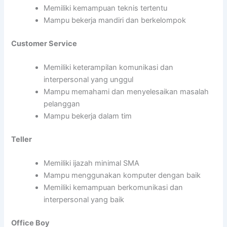
Memiliki kemampuan teknis tertentu
Mampu bekerja mandiri dan berkelompok
Customer Service
Memiliki keterampilan komunikasi dan
interpersonal yang unggul
Mampu memahami dan menyelesaikan masalah
pelanggan
Mampu bekerja dalam tim
Teller
Memiliki ijazah minimal SMA
Mampu menggunakan komputer dengan baik
Memiliki kemampuan berkomunikasi dan
interpersonal yang baik
Office Boy